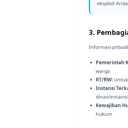
eksplisit Anda
3. Pembagi
Informasi pribad
Pemerintah K
warga
RT/RW:
Untuk 
Instansi Terka
dinas/instansi
Kewajiban H
hukum