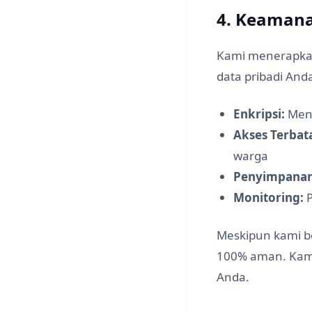
4. Keaman
Kami menerapkan
data pribadi And
Enkripsi:
Meng
Akses Terbat
warga
Penyimpana
Monitoring:
P
Meskipun kami b
100% aman. Kami
Anda.