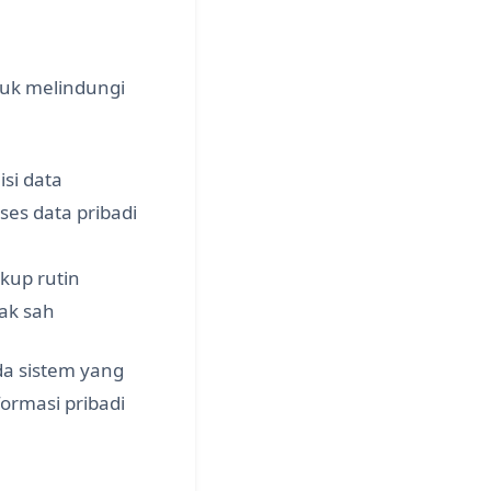
uk melindungi
si data
s data pribadi
kup rutin
ak sah
da sistem yang
rmasi pribadi