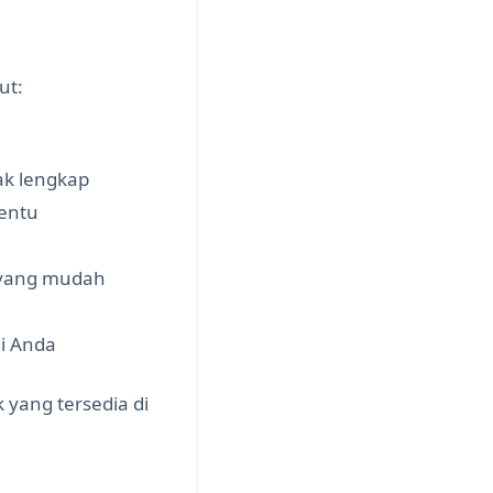
ut:
ak lengkap
tentu
t yang mudah
i Anda
yang tersedia di