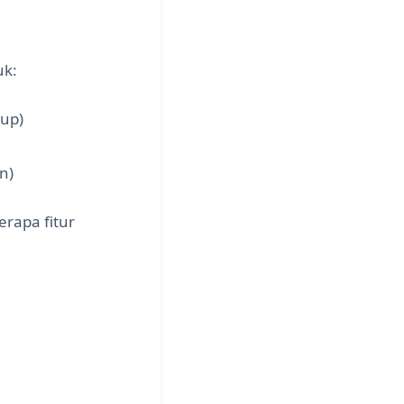
uk:
tup)
n)
rapa fitur