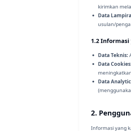
kirimkan mela
Data Lampira
usulan/peng
1.2 Informas
Data Teknis:
A
Data Cookies
meningkatka
Data Analytic
(menggunakan 
2. Penggun
Informasi yang 