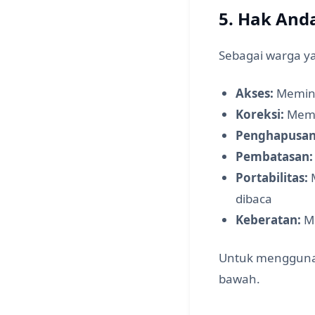
5. Hak And
Sebagai warga ya
Akses:
Memint
Koreksi:
Memin
Penghapusan
Pembatasan:
Portabilitas:
M
dibaca
Keberatan:
Me
Untuk menggunak
bawah.