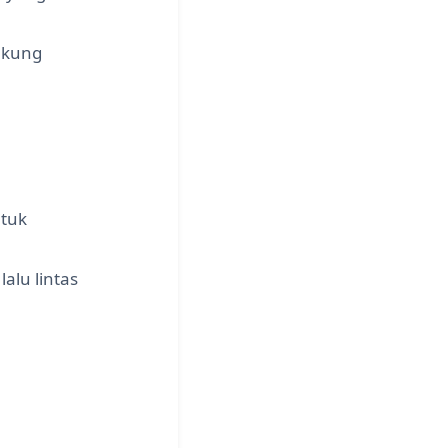
ukung
ntuk
alu lintas