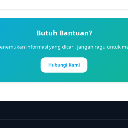
Butuh Bantuan?
 menemukan informasi yang dicari, jangan ragu untuk 
Hubungi Kami