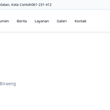
latan, Kota Contoh
061-231-412
umen
Berita
Layanan
Galeri
Kontak
 Biraeng